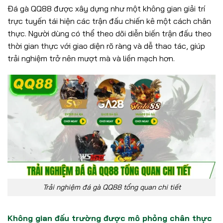
Đá gà QQ88 được xây dựng như một không gian giải trí
trực tuyến tái hiện các trận đấu chiến kê một cách chân
thực. Người dùng có thể theo dõi diễn biến trận đấu theo
thời gian thực với giao diện rõ ràng và dễ thao tác, giúp
trải nghiệm trở nên mượt mà và liền mạch hơn.
Trải nghiệm đá gà QQ88 tổng quan chi tiết
Không gian đấu trường được mô phỏng chân thực