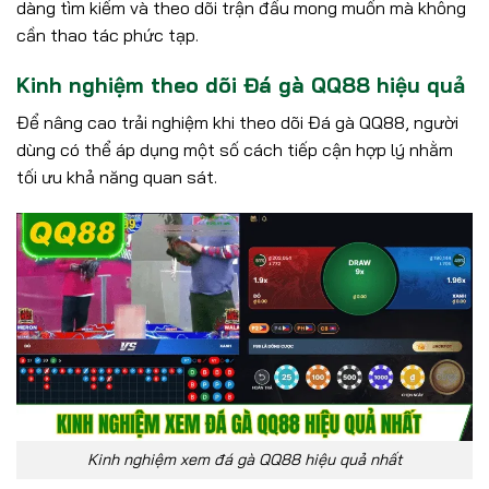
dàng tìm kiếm và theo dõi trận đấu mong muốn mà không
cần thao tác phức tạp.
Kinh nghiệm theo dõi Đá gà QQ88 hiệu quả
Để nâng cao trải nghiệm khi theo dõi Đá gà QQ88, người
dùng có thể áp dụng một số cách tiếp cận hợp lý nhằm
tối ưu khả năng quan sát.
Kinh nghiệm xem đá gà QQ88 hiệu quả nhất