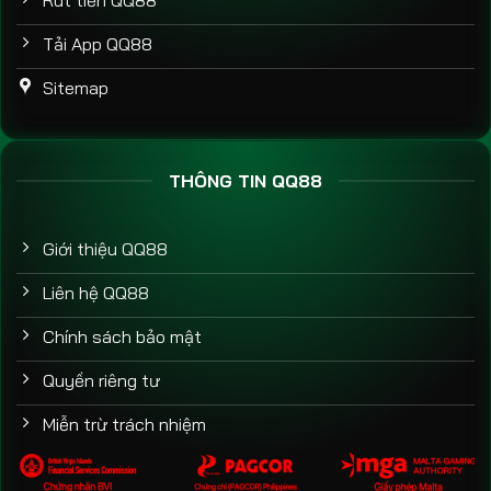
Tải App QQ88
Sitemap
THÔNG TIN QQ88
Giới thiệu QQ88
Liên hệ QQ88
Chính sách bảo mật
Quyền riêng tư
Miễn trừ trách nhiệm