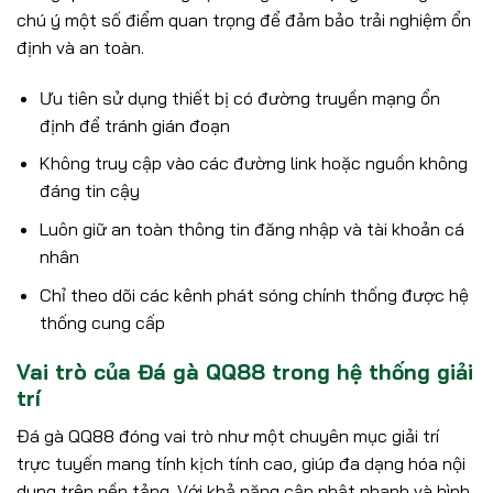
chú ý một số điểm quan trọng để đảm bảo trải nghiệm ổn
định và an toàn.
Ưu tiên sử dụng thiết bị có đường truyền mạng ổn
định để tránh gián đoạn
Không truy cập vào các đường link hoặc nguồn không
đáng tin cậy
Luôn giữ an toàn thông tin đăng nhập và tài khoản cá
nhân
Chỉ theo dõi các kênh phát sóng chính thống được hệ
thống cung cấp
Vai trò của Đá gà QQ88 trong hệ thống giải
trí
Đá gà QQ88 đóng vai trò như một chuyên mục giải trí
trực tuyến mang tính kịch tính cao, giúp đa dạng hóa nội
dung trên nền tảng. Với khả năng cập nhật nhanh và hình