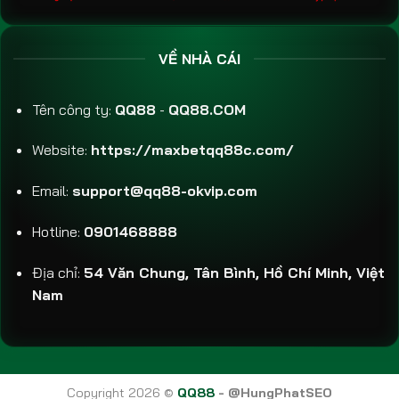
VỀ NHÀ CÁI
Tên công ty:
QQ88
-
QQ88.COM
Website:
https://maxbetqq88c.com/
Email:
support@qq88-okvip.com
Hotline:
0901468888
Địa chỉ:
54 Văn Chung, Tân Bình, Hồ Chí Minh, Việt
Nam
Copyright 2026 ©
QQ88
- @HungPhatSEO