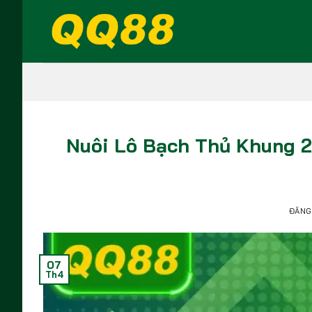
Bỏ
qua
nội
dung
Nuôi Lô Bạch Thủ Khung 
ĐĂNG
07
Th4