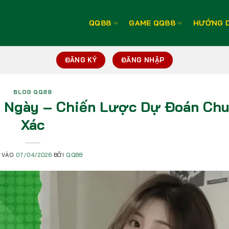
QQ88
GAME QQ88
HƯỚNG 
ĐĂNG KÝ
ĐĂNG NHẬP
BLOG QQ88
2 Ngày – Chiến Lược Dự Đoán Ch
Xác
 VÀO
07/04/2026
BỞI
QQ88