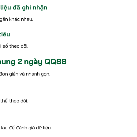
liệu đã ghi nhận
ngắn khác nhau.
tiêu
 số theo dõi.
khung 2 ngày QQ88
đơn giản và nhanh gọn.
thể theo dõi.
lâu để đánh giá dữ liệu.