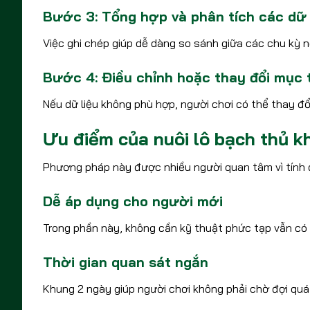
Bước 3: Tổng hợp và phân tích các dữ 
Việc ghi chép giúp dễ dàng so sánh giữa các chu kỳ 
Bước 4: Điều chỉnh hoặc thay đổi mục 
Nếu dữ liệu không phù hợp, người chơi có thể thay đổi
Ưu điểm của nuôi lô bạch thủ 
Phương pháp này được nhiều người quan tâm vì tính 
Dễ áp dụng cho người mới
Trong phần này, không cần kỹ thuật phức tạp vẫn có 
Thời gian quan sát ngắn
Khung 2 ngày giúp người chơi không phải chờ đợi quá 