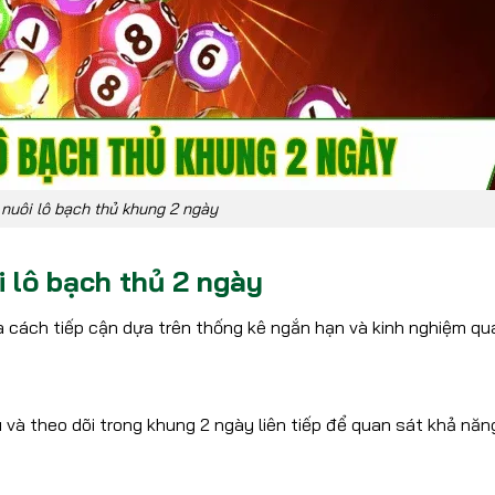
nuôi lô bạch thủ khung 2 ngày
 lô bạch thủ 2 ngày
 cách tiếp cận dựa trên thống kê ngắn hạn và kinh nghiệm qu
 và theo dõi trong khung 2 ngày liên tiếp để quan sát khả năn