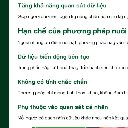
Tăng khả năng quan sát dữ liệu
Giúp người chơi rèn luyện kỹ năng phân tích chu kỳ n
Hạn chế của phương pháp nuôi
Ngoài những ưu điểm nổi bật, phương pháp này vẫn t
Dữ liệu biến động liên tục
Trong phần này, kết quả thay đổi nhanh nên khó xác 
Không có tính chắc chắn
Phương pháp chỉ mang tính tham khảo, không đảm bả
Phụ thuộc vào quan sát cá nhân
Mỗi người có cách nhìn dữ liệu khác nhau nên kết quả